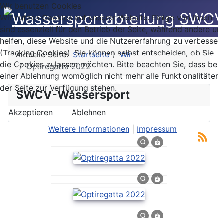
Wir benutzen Cookies
Wir nutzen Cookies auf unserer Website. Einige von ihnen
sind essenziell für den Betrieb der Seite, während andere u
helfen, diese Website und die Nutzererfahrung zu verbesse
(Tracking Cookies). Sie können selbst entscheiden, ob Sie
Aktuelle Seite:
Startseite
Wir
die Cookies zulassen möchten. Bitte beachten Sie, dass be
Optiregatta 2022
einer Ablehnung womöglich nicht mehr alle Funktionalitäte
der Seite zur Verfügung stehen.
SWCV-Wassersport
Akzeptieren
Ablehnen
Weitere Informationen
|
Impressum