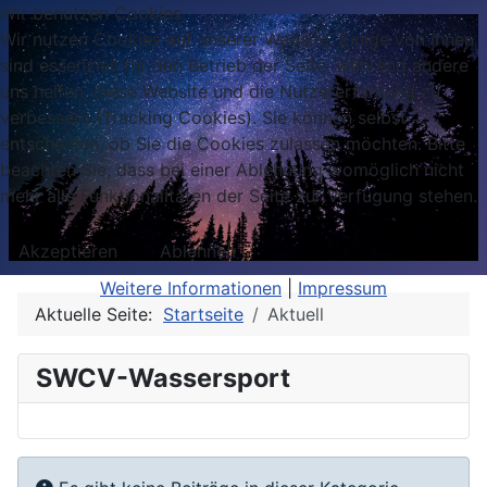
Wir benutzen Cookies
Wir nutzen Cookies auf unserer Website. Einige von ihnen
sind essenziell für den Betrieb der Seite, während andere
uns helfen, diese Website und die Nutzererfahrung zu
verbessern (Tracking Cookies). Sie können selbst
entscheiden, ob Sie die Cookies zulassen möchten. Bitte
beachten Sie, dass bei einer Ablehnung womöglich nicht
mehr alle Funktionalitäten der Seite zur Verfügung stehen.
Akzeptieren
Ablehnen
Weitere Informationen
|
Impressum
Aktuelle Seite:
Startseite
Aktuell
SWCV-Wassersport