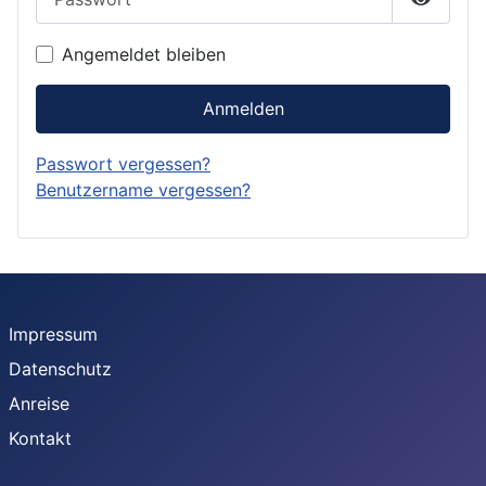
Passwor
Angemeldet bleiben
Anmelden
Passwort vergessen?
Benutzername vergessen?
Impressum
Datenschutz
Anreise
Kontakt