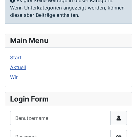
Information
Es gibt keine Beiträge in dieser Kategorie.
Wenn Unterkategorien angezeigt werden, können
diese aber Beiträge enthalten.
Main Menu
Start
Aktuell
Wir
Login Form
Benutzername
Passwort