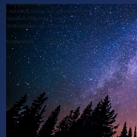
Wir benutzen Cookies
Wir nutzen Cookies auf unserer Website. Einige von ihnen s
verbessern (Tracking Cookies). Sie können selbst entschei
Funktionalitäten der Seite zur Verfügung stehen.
Akzeptieren
Ablehnen